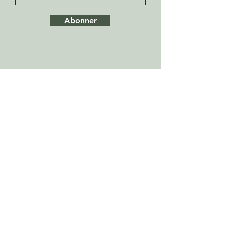
Abonner
Kjøpsbetingelser
Frakt & Retur
Reklamasjon
Cookies
Personvern