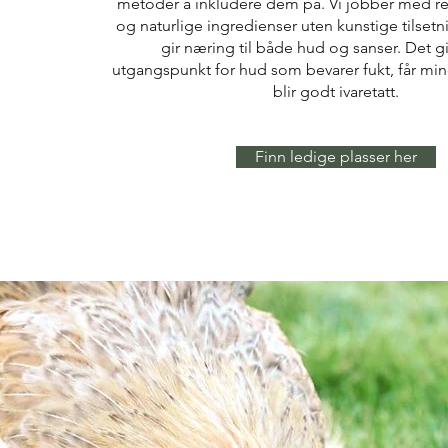
metoder å inkludere dem på. Vi jobber med r
og naturlige ingredienser uten kunstige tilset
gir næring til både hud og sanser. Det gi
utgangspunkt for hud som bevarer fukt, får mind
blir godt ivaretatt.
Finn ledige plasser her