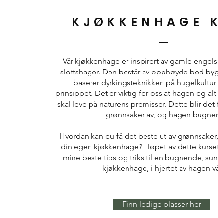
KJØKKENHAGE 
Vår kjøkkenhage er inspirert av gamle engels
slottshager. Den består av opphøyde bed bygge
baserer dyrkingsteknikken på hugelkultur
prinsippet. Det er viktig for oss at hagen og alt
skal leve på naturens premisser. Dette blir det f
grønnsaker av, og hagen bugner
Hvordan kan du få det beste ut av grønnsaker,
din egen kjøkkenhage? I løpet av dette kurset
mine beste tips og triks til en bugnende, su
kjøkkenhage, i hjertet av hagen vå
Finn ledige plasser her