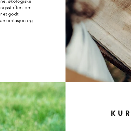
ene, økologiske
ningsstoffer som
r et godt
re irritasjon og
KUR