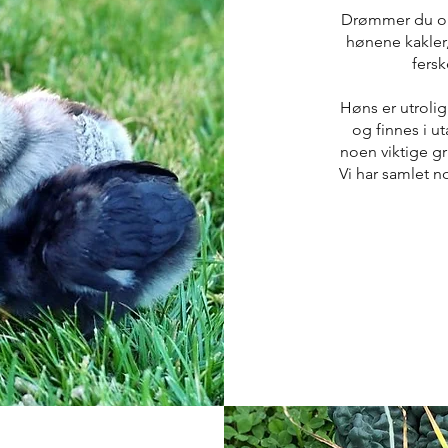
Drømmer du om 
hønene kakler,
fersk
Høns er utrolig
og finnes i ut
noen viktige g
Vi har samlet n