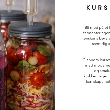
KURS
Bli med på et 
fermenteringen
ønsker å bevare
– samtidig s
Gjennom kurset 
med moderne f
og smak. 
kjøkkenhagen, 
kan skape hel