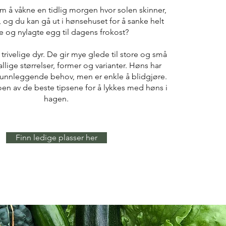
å våkne en tidlig morgen hvor solen skinner,
 og du kan gå ut i hønsehuset for å sanke helt
e og nylagte egg til dagens frokost?
 trivelige dyr. De gir mye glede til store og små
allige størrelser, former og varianter. Høns har
runnleggende behov, men er enkle å blidgjøre.
oen av de beste tipsene for å lykkes med høns i
hagen.
Finn ledige plasser her