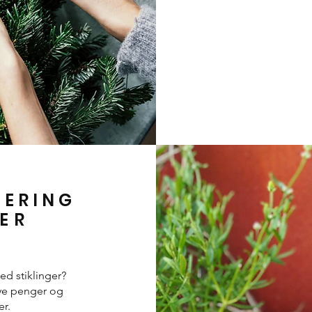
MERI
NG
ER
ed stiklinger?
mye penger og
r.