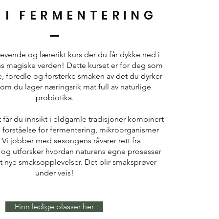
 I FERMENTERING
levende og lærerikt kurs der du får dykke ned i
s magiske verden! Dette kurset er for deg som
, foredle og forsterke smaken av det du dyrker
om du lager næringsrik mat full av naturlige
probiotika.
får du innsikt i eldgamle tradisjoner kombinert
orståelse for fermentering, mikroorganismer
Vi jobber med sesongens råvarer rett fra
og utforsker hvordan naturens egne prosesser
t nye smaksopplevelser. Det blir smaksprøver
under veis!
Finn ledige plasser her