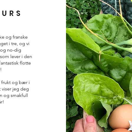
KURS
ke og franske
t i tre, og vi
 og no-dig
 som lever i den
antastisk flotte
!
 frukt og bær i
 viser jeg deg
nn og smakfull
r!