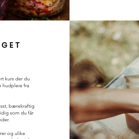
AGET
rt kurs der du
e hudpleie fra
sst, bærekraftig
tidig som du får
der.
rer og ulike