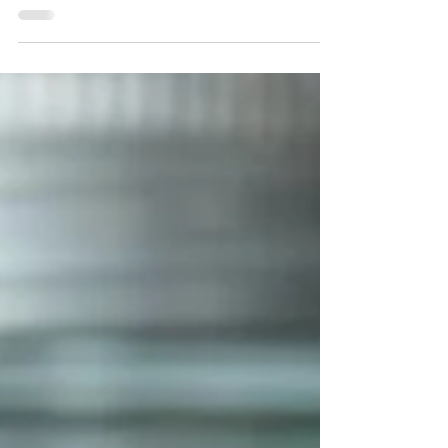
Etter vår mening er dette den mest dekorative
måten å bruke gressløkblomster på.
Gressløkblomst-eddik får en fantastisk flott farge,
og...