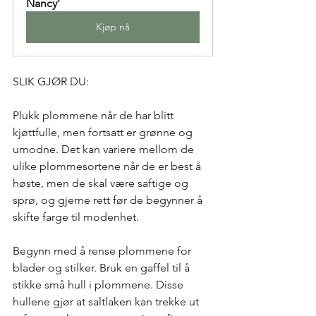
Nancy'
Kjøp nå
SLIK GJØR DU:
Plukk plommene når de har blitt 
kjøttfulle, men fortsatt er grønne og 
umodne. Det kan variere mellom de 
ulike plommesortene når de er best å 
høste, men de skal være saftige og 
sprø, og gjerne rett før de begynner å 
skifte farge til modenhet.
Begynn med å rense plommene for 
blader og stilker. Bruk en gaffel til å 
stikke små hull i plommene. Disse 
hullene gjør at saltlaken kan trekke ut 