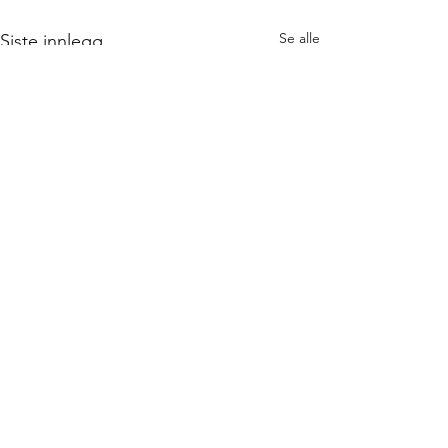
Se alle
Siste innlegg
NYHETSBREV