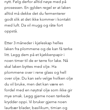
nytt. Følg derfor alltid nøye med på 
prosessen. En gylden regel er at laken 
alltid må dekke det du fermenterer 
godt slik at det ikke kommer i kontakt 
med luft. Da vil mugg og råte fort 
oppstå.
Etter 3 måneder i kjøleskap helles 
laken fra plommene og de kan få tørke 
litt. Legg dem på et kjøkkenpapir i 
noen timer til de er tørre for lake. Nå 
skal laken byttes med olje. Ha 
plommene over i rene glass og hell 
over olje. Du kan selv velge hvilken olje 
du vil bruke, men det kan være en 
fordel med en nøytral olje som ikke gir 
mye smak. Legg gjerne noen tørkede 
krydder oppi. Vi bruker gjerne noen 
laurbær blader, basilikum, timian og 