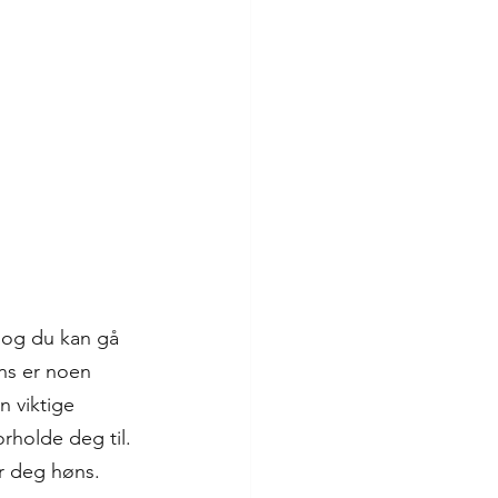
 og du kan gå 
ns er noen 
n viktige 
orholde deg til. 
er deg høns.