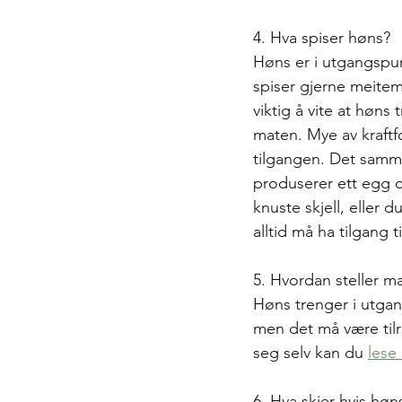
4. Hva spiser høns?
Høns er i utgangspun
spiser gjerne meitem
viktig å vite at høns
maten. Mye av kraftf
tilgangen. Det samme
produserer ett egg 
knuste skjell, eller 
alltid må ha tilgang
5. Hvordan steller m
Høns trenger i utgangs
men det må være tilr
seg selv kan du 
lese
6. Hva skjer hvis høns