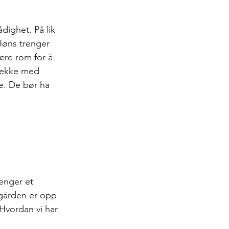
dighet. På lik 
Høns trenger 
ære rom for å 
sjekke med 
ne. De bør ha 
enger et 
gården er opp 
 Hvordan vi har 