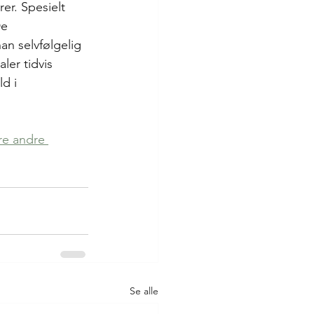
er. Spesielt 
De 
an selvfølgelig 
ler tidvis 
d i 
re andre 
Se alle