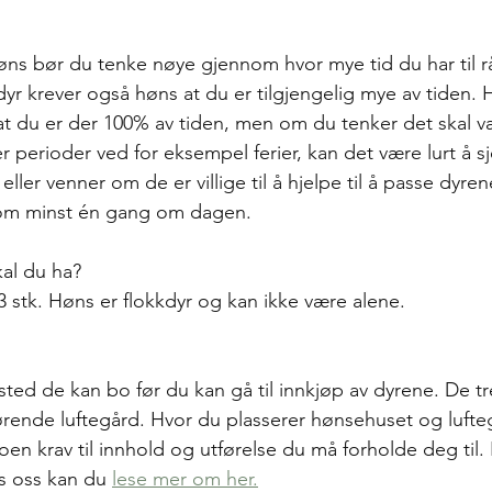
øns bør du tenke nøye gjennom hvor mye tid du har til rå
dyr krever også høns at du er tilgjengelig mye av tiden. 
 at du er der 100% av tiden, men om du tenker det skal v
er perioder ved for eksempel ferier, kan det være lurt å 
eller venner om de er villige til å hjelpe til å passe dyre
nnom minst én gang om dagen.
al du ha?
stk. Høns er flokkdyr og kan ikke være alene. 
sted de kan bo før du kan gå til innkjøp av dyrene. De tr
rende luftegård. Hvor du plasserer hønsehuset og lufte
oen krav til innhold og utførelse du må forholde deg til.
s oss kan du 
lese mer om her.