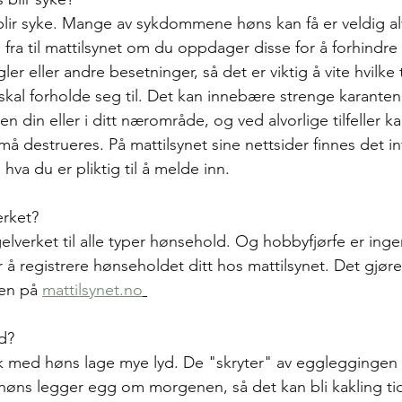
lir syke. Mange av sykdommene høns kan få er veldig al
e i fra til mattilsynet om du oppdager disse for å forhindr
ugler eller andre besetninger, så det er viktig å vite hvilk
skal forholde seg til. Det kan innebære strenge karanten
n din eller i ditt nærområde, og ved alvorlige tilfeller k
må destrueres. På mattilsynet sine nettsider finnes det 
va du er pliktig til å melde inn.
erket?
gelverket til alle typer hønsehold. Og hobbyfjørfe er ing
 å registrere hønseholdet ditt hos mattilsynet. Det gjør
en på 
mattilsynet.no
d?
okk med høns lage mye lyd. De "skryter" av eggleggingen 
e høns legger egg om morgenen, så det kan bli kakling ti