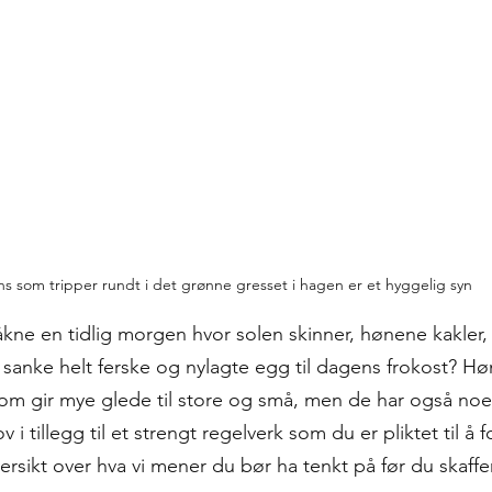
s som tripper rundt i det grønne gresset i hagen er et hyggelig syn
ne en tidlig morgen hvor solen skinner, hønene kakler,
å sanke helt ferske og nylagte egg til dagens frokost? Hø
 som gir mye glede til store og små, men de har også noe
 tillegg til et strengt regelverk som du er pliktet til å f
versikt over hva vi mener du bør ha tenkt på før du skaff