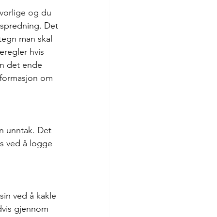
vorlige og du 
e spredning. Det 
e tegn man skal 
eregler hvis 
an det ende 
informasjon om 
en unntak. Det 
es ved å logge 
sin ved å kakle 
dvis gjennom 