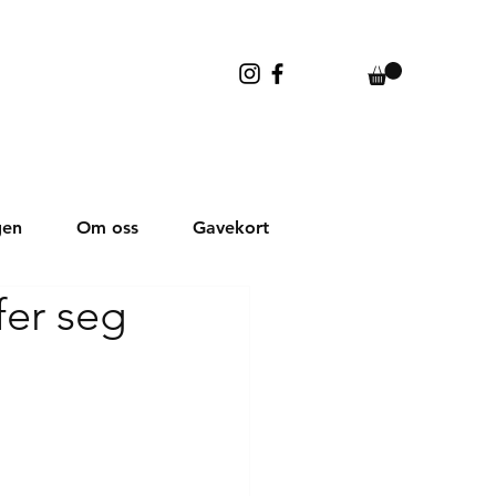
gen
Om oss
Gavekort
fer seg