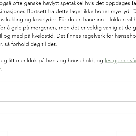
 også ofte ganske høylytt spetakkel hvis det oppdages far
 situasjoner. Bortsett fra dette lager ikke høner mye lyd. 
kakling og koselyder. Får du en hane inn i flokken vil h
for å gale på morgenen, men det er veldig vanlig at de ga
 og med på kveldstid. Det finnes regelverk for hønsehol
 så forhold deg til det.
eg litt mer klok på høns og hønsehold, og 
les gjerne vå
r
.