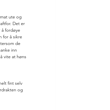
 mat ute og 
ftfor. Det er 
r å fordøye 
for å sikre 
ttersom de 
anke inn 
å vite at høns 
lt fint selv 
ærdrakten og 