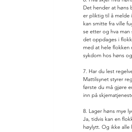
Det hender at høns b
er pliktig til å meld
kan smitte fra ville f
se etter og hva man 
det oppdages i flokke
med at hele flokken 
sykdom hos høns og h
7. Har du lest regelv
Mattilsynet styrer re
første du må gjøre er
inn på skjematjenest
8. Lager høns mye ly
Ja, tidvis kan en fl
høylytt. Og ikke all