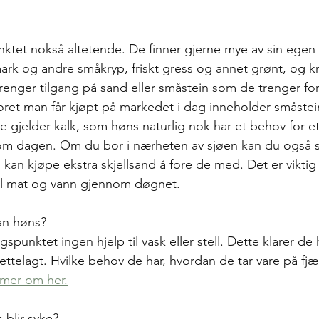
ktet nokså altetende. De finner gjerne mye av sin egen
ark og andre småkryp, friskt gress og annet grønt, og kra
 trenger tilgang på sand eller småstein som de trenger fo
oret man får kjøpt på markedet i dag inneholder småstein 
 gjelder kalk, som høns naturlig nok har et behov for e
om dagen. Om du bor i nærheten av sjøen kan du også s
du kan kjøpe ekstra skjellsand å fore de med. Det er viktig 
 til mat og vann gjennom døgnet.
an høns?
punktet ingen hjelp til vask eller stell. Dette klarer de he
ettelagt. Hvilke behov de har, hvordan de tar vare på fj
 mer om her.
 blir syke?