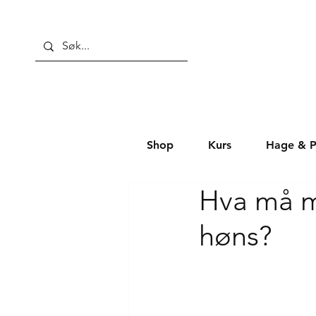
Shop
Kurs
Hage & P
Hva må m
høns?