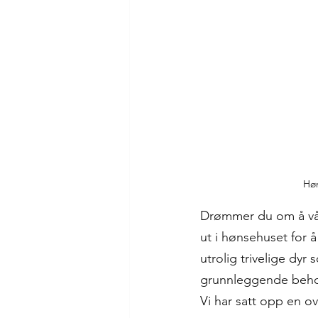
Høn
Drømmer du om å våk
ut i hønsehuset for 
utrolig trivelige dyr
grunnleggende behov i
Vi har satt opp en o