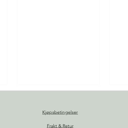
Kjøpsbetingelser
Høns om vinteren
Frakt & Retur