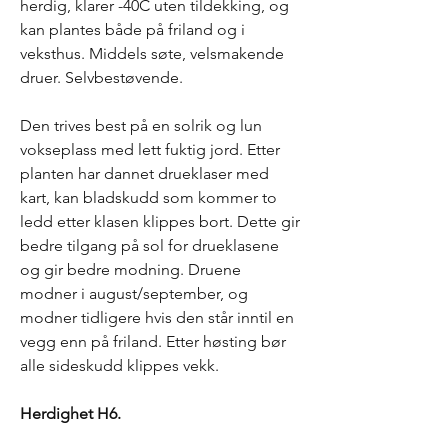
herdig, klarer -40C uten tildekking, og
kan plantes både på friland og i
veksthus. Middels søte, velsmakende
druer. Selvbestøvende.
Den trives best på en solrik og lun
vokseplass med lett fuktig jord. Etter
planten har dannet drueklaser med
kart, kan bladskudd som kommer to
ledd etter klasen klippes bort. Dette gir
bedre tilgang på sol for drueklasene
og gir bedre modning. Druene
modner i august/september, og
modner tidligere hvis den står inntil en
vegg enn på friland. Etter høsting bør
alle sideskudd klippes vekk.
Herdighet H6.