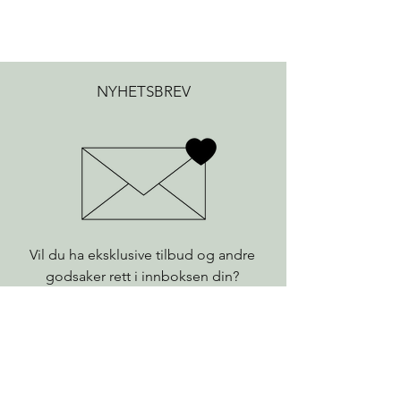
NYHETSBREV
Vil du ha eksklusive tilbud og andre
godsaker rett i innboksen din?
Selvfølgelig vil du det!
Fornavn