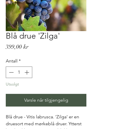
Blå drue 'Zilga'
Pris
399,00 kr
Antall
*
Utsolgt
Varsle når tilgjengelig
Blå drue - Vitis labrusca. 'Zilga' er en
druesort med mørkeblå druer. Ytterst