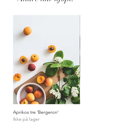
Aprikos tre 'Bergeron'
Pepperrot - flerårig
Ikke på lager
Ikke på lager