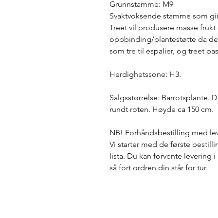
Grunnstamme: M9
Svaktvoksende stamme som gir e
Treet vil produsere masse frukt
oppbinding/plantestøtte da det
som tre til espalier, og treet p
Herdighetssone: H3.
Salgsstørrelse: Barrotsplante. D
rundt roten. Høyde ca 150 cm.
NB! Forhåndsbestilling med lev
Vi starter med de første bestill
lista. Du kan forvente levering 
så fort ordren din står for tur.