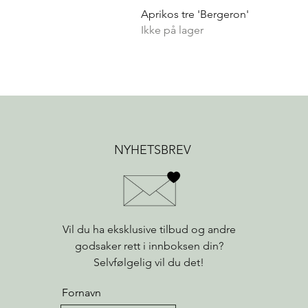
Aprikos tre 'Bergeron'
Ikke på lager
NYHETSBREV
Vil du ha eksklusive tilbud og andre
godsaker rett i innboksen din?
Selvfølgelig vil du det!
Fornavn