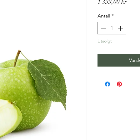
Pris
1 399,00 kr
Antall
*
Utsolgt
Varsl