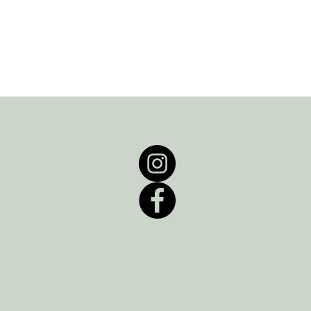
Pepperrot - flerårig
Ikke på lager