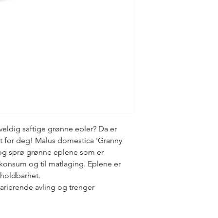
veldig saftige grønne epler? Da er
t for deg! Malus domestica 'Granny
e og sprø grønne eplene som er
konsum og til matlaging. Eplene er
 holdbarhet.
varierende avling og trenger