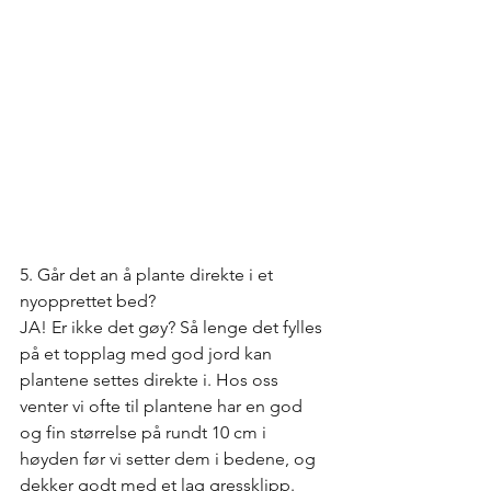
5. Går det an å plante direkte i et 
nyopprettet bed?
JA! Er ikke det gøy? Så lenge det fylles 
på et topplag med god jord kan 
plantene settes direkte i. Hos oss 
venter vi ofte til plantene har en god 
og fin størrelse på rundt 10 cm i 
høyden før vi setter dem i bedene, og 
dekker godt med et lag gressklipp. 