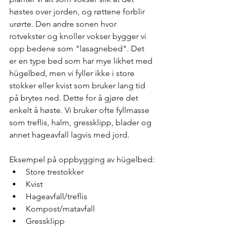
høstes over jorden, og røttene forblir 
urørte. Den andre sonen hvor 
rotvekster og knoller vokser bygger vi 
opp bedene som "lasagnebed". Det 
er en type bed som har mye likhet med 
hügelbed, men vi fyller ikke i store 
stokker eller kvist som bruker lang tid 
på brytes ned. Dette for å gjøre det 
enkelt å høste. Vi bruker ofte fyllmasse 
som treflis, halm, gressklipp, blader og 
annet hageavfall lagvis med jord.
Eksempel på oppbygging av hügelbed:
Store trestokker
Kvist
Hageavfall/treflis
Kompost/matavfall
Gressklipp