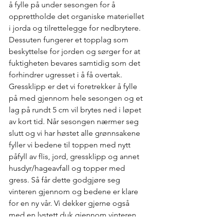
å fylle på under sesongen for å 
opprettholde det organiske materiellet 
i jorda og tilrettelegge for nedbrytere. 
Dessuten fungerer et topplag som 
beskyttelse for jorden og sørger for at 
fuktigheten bevares samtidig som det 
forhindrer ugresset i å få overtak. 
Gressklipp er det vi foretrekker å fylle 
på med gjennom hele sesongen og et 
lag på rundt 5 cm vil brytes ned i løpet 
av kort tid. Når sesongen nærmer seg 
slutt og vi har høstet alle grønnsakene 
fyller vi bedene til toppen med nytt 
påfyll av flis, jord, gressklipp og annet 
husdyr/hageavfall og topper med 
gress. Så får dette godgjøre seg 
vinteren gjennom og bedene er klare 
for en ny vår. Vi dekker gjerne også 
med en lystett duk gjennom vinteren 