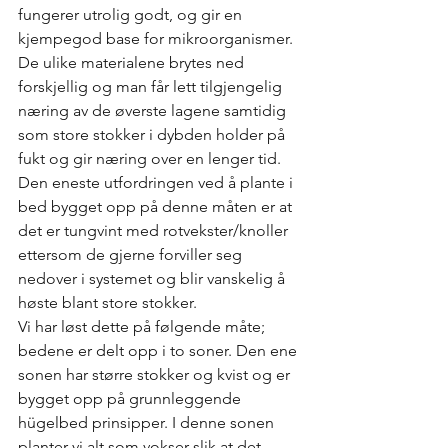
fungerer utrolig godt, og gir en 
kjempegod base for mikroorganismer. 
De ulike materialene brytes ned 
forskjellig og man får lett tilgjengelig 
næring av de øverste lagene samtidig 
som store stokker i dybden holder på 
fukt og gir næring over en lenger tid. 
Den eneste utfordringen ved å plante i 
bed bygget opp på denne måten er at 
det er tungvint med rotvekster/knoller 
ettersom de gjerne forviller seg 
nedover i systemet og blir vanskelig å 
høste blant store stokker. 
Vi har løst dette på følgende måte; 
bedene er delt opp i to soner. Den ene 
sonen har større stokker og kvist og er 
bygget opp på grunnleggende 
hügelbed prinsipper. I denne sonen 
planter vi alt som vokser slik at det 