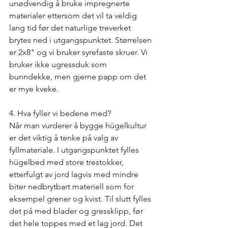
unødvendig å bruke impregnerte 
materialer ettersom det vil ta veldig 
lang tid før det naturlige treverket 
brytes ned i utgangspunktet. Størrelsen 
er 2x8" og vi bruker syrefaste skruer. Vi 
bruker ikke ugressduk som 
bunndekke, men gjerne papp om det 
er mye kveke.
4. Hva fyller vi bedene med? 
Når man vurderer å bygge hügelkultur 
er det viktig å tenke på valg av 
fyllmateriale. I utgangspunktet fylles 
hügelbed med store trestokker, 
etterfulgt av jord lagvis med mindre 
biter nedbrytbart materiell som for 
eksempel grener og kvist. Til slutt fylles 
det på med blader og gressklipp, før 
det hele toppes med et lag jord. Det 