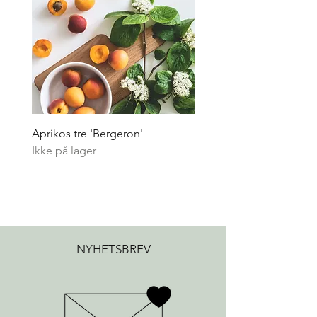
Aprikos tre 'Bergeron'
Pepperrot - flerårig
Ikke på lager
Ikke på lager
NYHETSBREV