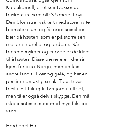
Koreakornell, er et seintvoksende
buskete tre som blir 3-5 meter høyt.
Den blomstrer vakkert med store hvite
blomster i juni og får røde spiselige
bær på høsten, som er på størrelsen
mellom moreller og jordbær. Når
bærene mykner og er røde er de klare
til å høstes. Disse bærene er ikke så
kjent for oss i Norge, men brukes i
andre land til likør og gelè, og har en
persimmon-aktig smak. Treet trives
best i lett fuktig til tørr jord i full sol,
men tåler også delvis skygge. Den må
ikke plantes et sted med mye fukt og
vann.
Herdighet H5.