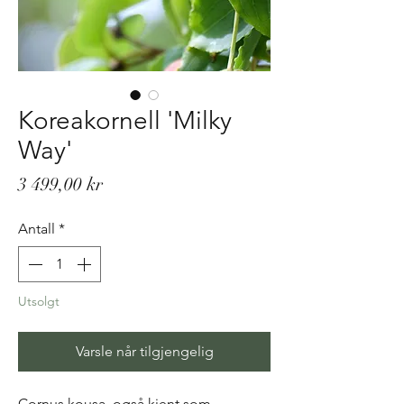
Koreakornell 'Milky
Way'
Pris
3 499,00 kr
Antall
*
Utsolgt
Varsle når tilgjengelig
Cornus kousa, også kjent som