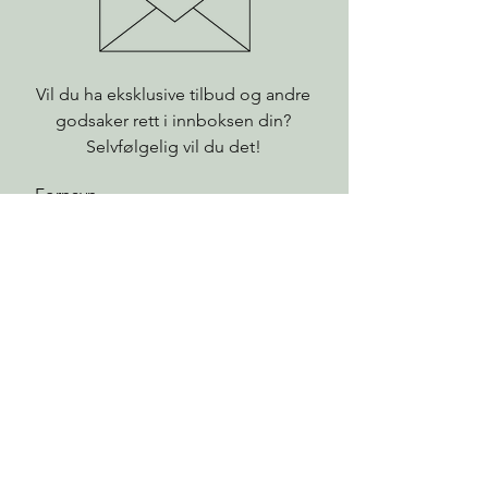
Vil du ha eksklusive tilbud og andre
godsaker rett i innboksen din?
Selvfølgelig vil du det!
Fornavn
Etternavn
E-post